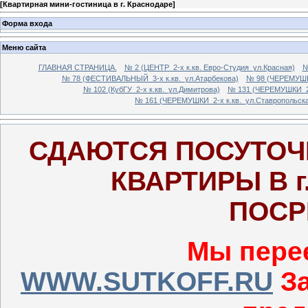
[
Квартирная мини-гостиница в г. Краснодаре
]
Форма входа
Меню сайта
ГЛАВНАЯ СТРАНИЦА.
№ 2 (ЦЕНТР_2-х к.кв. Евро-Студия_ул.Красная)
№
№ 78 (ФЕСТИВАЛЬНЫЙ_3-х к.кв._ул.Атарбекова)
№ 98 (ЧЕРЕМУШКИ
№ 102 (КубГУ_2-х к.кв._ул.Димитрова)
№ 131 (ЧЕРЕМУШКИ_2-х
№ 161 (ЧЕРЕМУШКИ_2-х к.кв._ул.Ставропольск
СДАЮТСЯ ПОСУТО
КВАРТИРЫ В г
ПОСР
Мы перее
WWW.SUTKOFF.RU
З